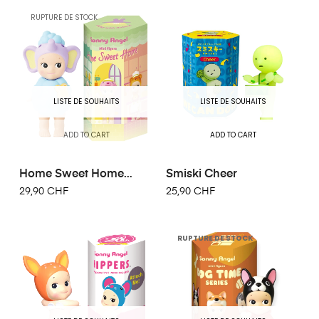
RUPTURE DE STOCK
LISTE DE SOUHAITS
LISTE DE SOUHAITS
ADD TO CART
ADD TO CART
Home Sweet Home
Smiski Cheer
Series
29,90 CHF
25,90 CHF
RUPTURE DE STOCK