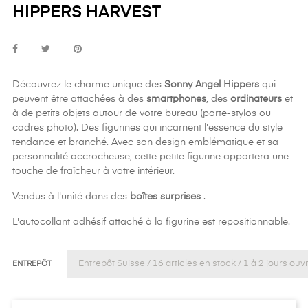
HIPPERS HARVEST
Découvrez le charme unique des
Sonny Angel Hippers
qui
peuvent être attachées à des
smartphones
, des
ordinateurs
et
à de petits objets autour de votre bureau (porte-stylos ou
cadres photo). Des figurines qui incarnent l'essence du style
tendance et branché. Avec son design emblématique et sa
personnalité accrocheuse, cette petite figurine apportera une
touche de fraîcheur à votre intérieur.
Vendus à l'unité dans des
boîtes surprises
.
L'autocollant adhésif attaché à la figurine est repositionnable.
ENTREPÔT