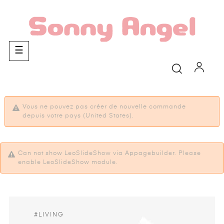
Basculer
☰
la
navigation
Vous ne pouvez pas créer de nouvelle commande
depuis votre pays (United States).
Can not show LeoSlideShow via Appagebuilder. Please
enable LeoSlideShow module.
#LIVING