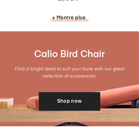
+ Montre plus
Calio Bird Chair
Find a bright ideal to suit your taste with our great
selection of suspension.
Shop now