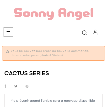
Basculer
☰
la
navigation
Vous ne pouvez pas créer de nouvelle commande
depuis votre pays (United States).
CACTUS SERIES
Me prévenir quand l'article sera à nouveau disponible